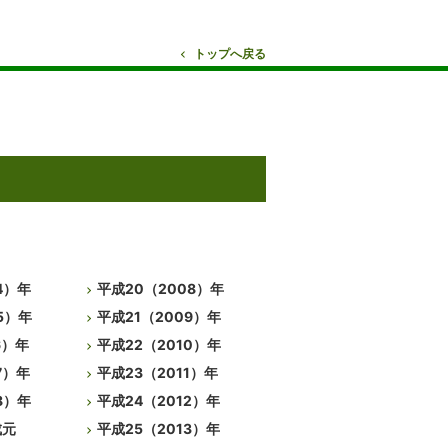
トップへ戻る
4）年
平成20（2008）年
5）年
平成21（2009）年
6）年
平成22（2010）年
7）年
平成23（2011）年
8）年
平成24（2012）年
成元
平成25（2013）年