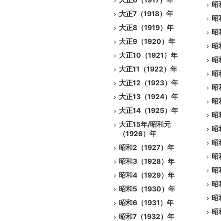
昭
大正7（1918）年
昭
大正8（1919）年
昭
大正9（1920）年
昭
大正10（1921）年
昭
大正11（1922）年
昭
大正12（1923）年
昭
大正13（1924）年
昭
大正14（1925）年
昭
大正15年/昭和元
昭
（1926）年
昭
昭和2（1927）年
昭
昭和3（1928）年
昭
昭和4（1929）年
昭
昭和5（1930）年
昭
昭和6（1931）年
昭
昭和7（1932）年