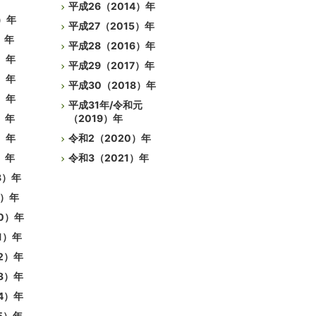
平成26（2014）年
0）年
平成27（2015）年
）年
平成28（2016）年
）年
平成29（2017）年
）年
平成30（2018）年
）年
平成31年/令和元
）年
（2019）年
）年
令和2（2020）年
）年
令和3（2021）年
8）年
9）年
0）年
1）年
2）年
3）年
4）年
5）年