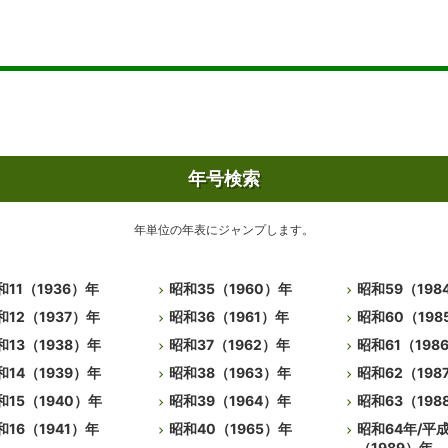
年号検索
年単位の年表にジャンプします。
和11（1936）年
昭和35（1960）年
昭和59（198
和12（1937）年
昭和36（1961）年
昭和60（198
和13（1938）年
昭和37（1962）年
昭和61（198
和14（1939）年
昭和38（1963）年
昭和62（198
和15（1940）年
昭和39（1964）年
昭和63（198
和16（1941）年
昭和40（1965）年
昭和64年/平
（1989）年