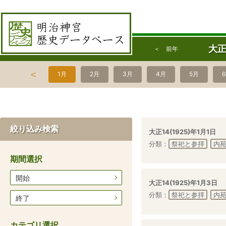
大正
＜ 前年
＜
1月
2月
3月
4月
5月
絞り込み検索
大正14(1925)年1月1日
分類：
祭祀と参拝
内
期間選択
開始
大正14(1925)年1月3日
分類：
祭祀と参拝
内
終了
カテゴリ選択