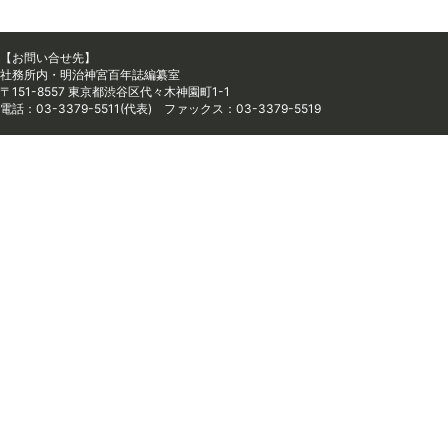
【お問い合せ先】
社務所内・明治神宮百年誌編纂室
〒151-8557 東京都渋谷区代々木神園町1-1
電話：03-3379-5511(代表) ファックス：03-3379-5519