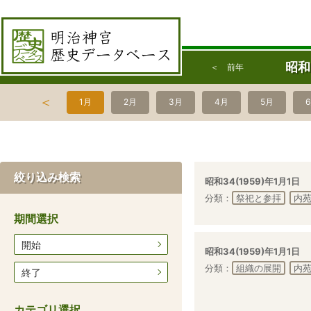
昭和
＜ 前年
＜
1月
2月
3月
4月
5月
絞り込み検索
昭和34(1959)年1月1日
分類：
祭祀と参拝
内
期間選択
開始
昭和34(1959)年1月1日
分類：
組織の展開
内
終了
カテゴリ選択