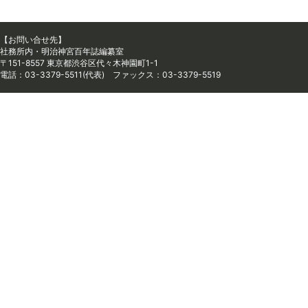
【お問い合せ先】
社務所内・明治神宮百年誌編纂室
〒151-8557 東京都渋谷区代々木神園町1-1
電話：03-3379-5511(代表) ファックス：03-3379-5519