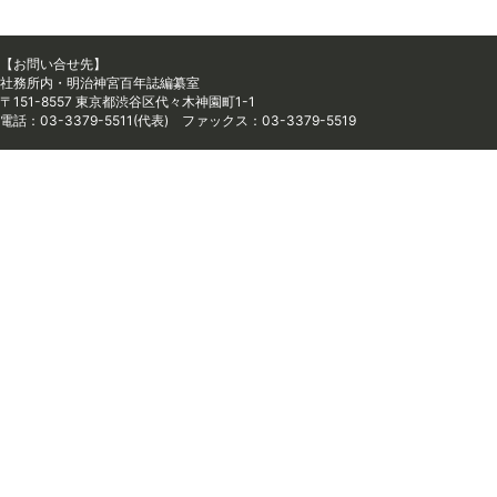
【お問い合せ先】
社務所内・明治神宮百年誌編纂室
〒151-8557 東京都渋谷区代々木神園町1-1
電話：03-3379-5511(代表) ファックス：03-3379-5519