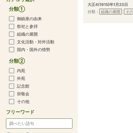
大正4(1915)年1月23日
分類①
分類：
組織の展開
そ
御鎮座の由来
祭祀と参拝
組織の展開
文化活動・対外活動
国内・国外の情勢
分類②
内苑
外苑
記念館
崇敬会
その他
フリーワード