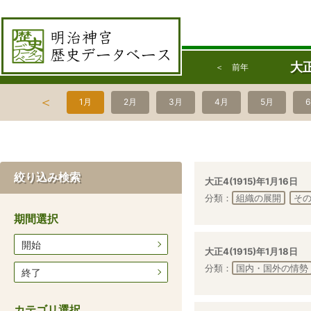
大正
＜ 前年
＜
1月
2月
3月
4月
5月
絞り込み検索
大正4(1915)年1月16日
分類：
組織の展開
そ
期間選択
開始
大正4(1915)年1月18日
分類：
国内・国外の情勢
終了
カテゴリ選択