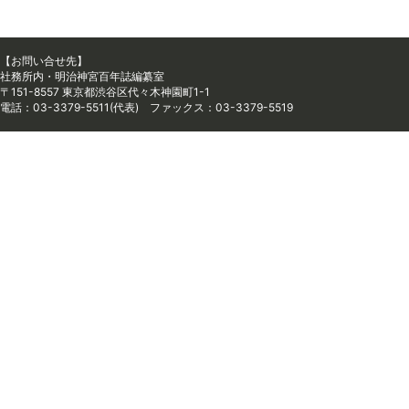
【お問い合せ先】
社務所内・明治神宮百年誌編纂室
〒151-8557 東京都渋谷区代々木神園町1-1
電話：03-3379-5511(代表) ファックス：03-3379-5519