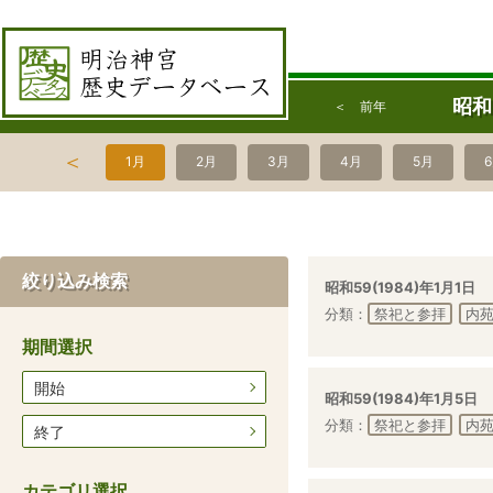
昭和
＜ 前年
＜
1月
2月
3月
4月
5月
絞り込み検索
昭和59(1984)年1月1日
分類：
祭祀と参拝
内
期間選択
開始
昭和59(1984)年1月5日
分類：
祭祀と参拝
内
終了
カテゴリ選択