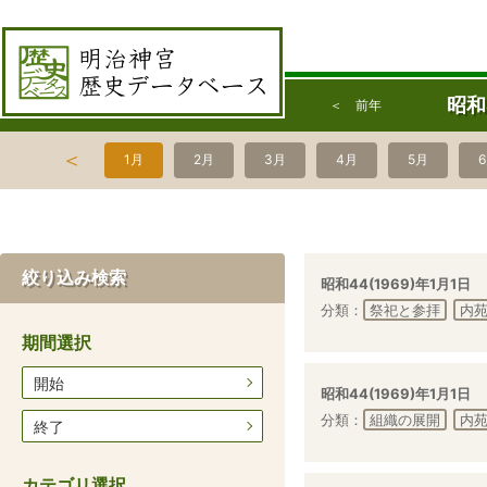
昭和
＜ 前年
＜
1月
2月
3月
4月
5月
絞り込み検索
昭和44(1969)年1月1日
分類：
祭祀と参拝
内
期間選択
開始
昭和44(1969)年1月1日
分類：
組織の展開
内
終了
カテゴリ選択