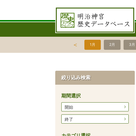
＜
1月
2月
3月
絞り込み検索
期間選択
開始
終了
カテゴリ選択