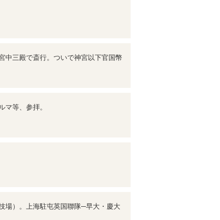
宮中三殿で斎行。ついで神宮以下官国幣
ルマ等、参拝。
技場）。上海駐屯英国聯隊─早大・慶大