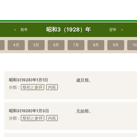
昭和3（1928）年
＜ 前年
翌年 ＞
4月
5月
6月
7月
8月
9月
1
昭和3(1928)年1月1日
歳旦祭。
分類：
祭祀と参拝
内苑
昭和3(1928)年1月3日
元始祭。
分類：
祭祀と参拝
内苑