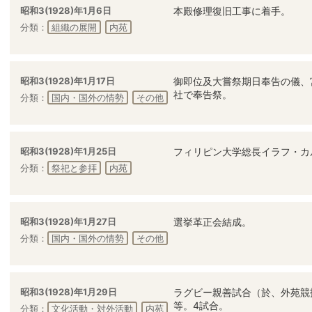
昭和3(1928)年1月6日
本殿修理復旧工事に着手。
分類：
組織の展開
内苑
昭和3(1928)年1月17日
御即位及大嘗祭期日奉告の儀、
社で奉告祭。
分類：
国内・国外の情勢
その他
昭和3(1928)年1月25日
フィリピン大学総長イラフ・カ
分類：
祭祀と参拝
内苑
昭和3(1928)年1月27日
選挙革正会結成。
分類：
国内・国外の情勢
その他
昭和3(1928)年1月29日
ラグビー親善試合（於、外苑競
等。4試合。
分類：
文化活動・対外活動
内苑