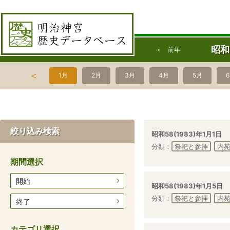
昭和
＜ 前年
＜
1月
2月
3月
4月
5月
絞り込み検索
昭和58(1983)年1月1日
分類：
祭祀と参拝
内
期間選択
開始
昭和58(1983)年1月5日
分類：
祭祀と参拝
内
終了
カテゴリ選択