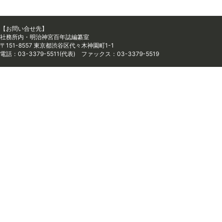
【お問い合せ先】
社務所内・明治神宮百年誌編纂室
〒151-8557 東京都渋谷区代々木神園町1-1
電話：03-3379-5511(代表) ファックス：03-3379-5519