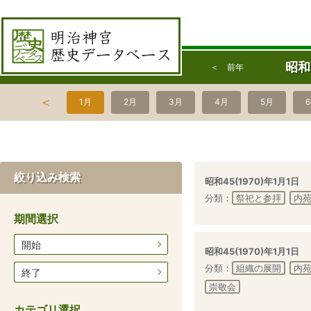
昭和
＜ 前年
＜
1月
2月
3月
4月
5月
絞り込み検索
昭和45(1970)年1月1日
分類：
祭祀と参拝
内
期間選択
開始
昭和45(1970)年1月1日
分類：
組織の展開
内
終了
崇敬会
カテゴリ選択