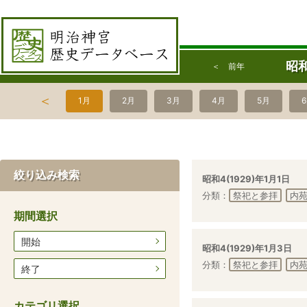
昭和
＜ 前年
＜
1月
2月
3月
4月
5月
絞り込み検索
昭和4(1929)年1月1日
分類：
祭祀と参拝
内
期間選択
開始
昭和4(1929)年1月3日
分類：
祭祀と参拝
内
終了
カテゴリ選択