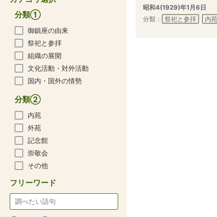
昭和4(1929)年1月6日
分類①
分類：
祭祀と参拝
内
御鎮座の由来
祭祀と参拝
組織の展開
文化活動・対外活動
国内・国外の情勢
分類②
内苑
外苑
記念館
崇敬会
その他
フリーワード