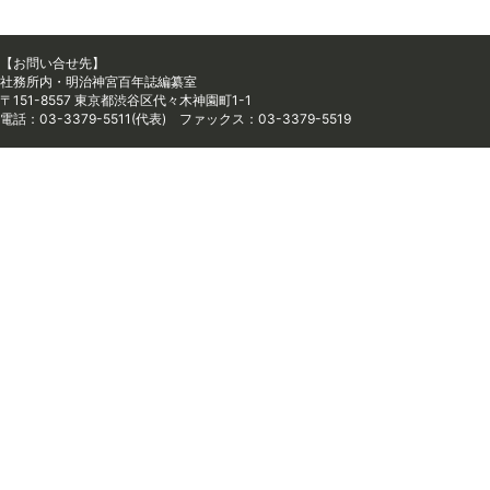
【お問い合せ先】
社務所内・明治神宮百年誌編纂室
〒151-8557 東京都渋谷区代々木神園町1-1
電話：03-3379-5511(代表) ファックス：03-3379-5519