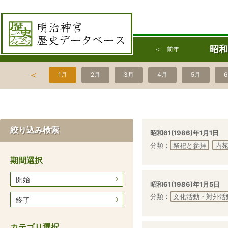
昭和
＜ 前年
＜
1月
2月
3月
4月
5月
絞り込み検索
昭和61(1986)年1月1日
分類：
祭祀と参拝
内
期間選択
開始
昭和61(1986)年1月5日
分類：
文化活動・対外活
終了
カテゴリ選択