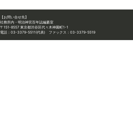
【お問い合せ先】
社務所内・明治神宮百年誌編纂室
〒151-8557 東京都渋谷区代々木神園町1-1
電話：03-3379-5511(代表) ファックス：03-3379-5519