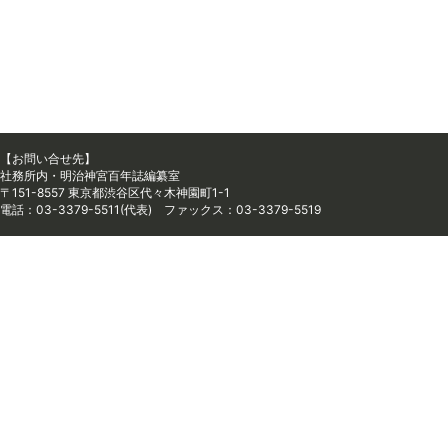
【お問い合せ先】
社務所内・明治神宮百年誌編纂室
〒151-8557 東京都渋谷区代々木神園町1-1
電話：03-3379-5511(代表) ファックス：03-3379-5519