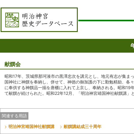
献饌会
昭和17年、茨城県那珂湊市の黒澤忠次を講元とし、地元有志が集ま
国神社に神饌を奉納し、併せて、神徳の御加護の下に勤勉精励、各
に奉供する神饌品一揃を唐櫃に入れて上京し、奉納される。昭和19
て献饌が続けられた。昭和22年12月、「明治神宮靖国神社献饌講」
関連する用語
明治神宮靖国神社献饌講
献饌講結成三十周年