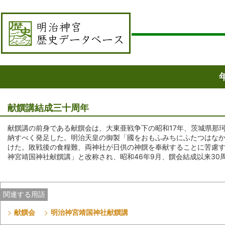
献饌講結成三十周年
献饌講の前身である献饌会は、大東亜戦争下の昭和17年、茨城県那
納すべく発足した。明治天皇の御製「國をおもふみちにふたつはな
けた。敗戦後の食糧難、両神社が日供の神饌を奉献することに苦慮す
神宮靖国神社献饌講」と改称され、昭和46年9月、饌会結成以来30
関連する用語
献饌会
明治神宮靖国神社献饌講