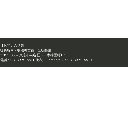
【お問い合せ先】
社務所内・明治神宮百年誌編纂室
〒151-8557 東京都渋谷区代々木神園町1-1
電話：03-3379-5511(代表) ファックス：03-3379-5519