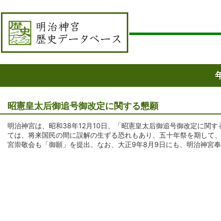
昭憲皇太后御追号御改定に関する懇願
明治神宮は、昭和38年12月10日、「昭憲皇太后御追号御改定に関
ては、将来国民の間に誤解の生ずる恐れもあり、五十年祭を期して
宮崇敬会も「御願」を提出。なお、大正9年8月9日にも、明治神宮