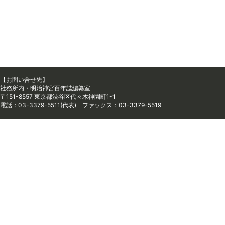
【お問い合せ先】
社務所内・明治神宮百年誌編纂室
〒151-8557 東京都渋谷区代々木神園町1-1
電話：03-3379-5511(代表) ファックス：03-3379-5519