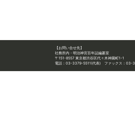
【お問い合せ先】
社務所内・明治神宮百年誌編纂室
〒151-8557 東京都渋谷区代々木神園町1-1
電話：03-3379-5511(代表) ファックス：03-33