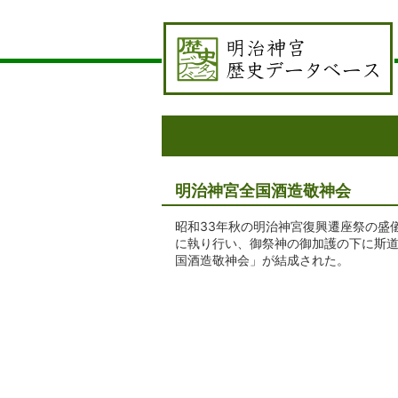
明治神宮全国酒造敬神会
昭和33年秋の明治神宮復興遷座祭の盛
に執り行い、御祭神の御加護の下に斯道
国酒造敬神会」が結成された。