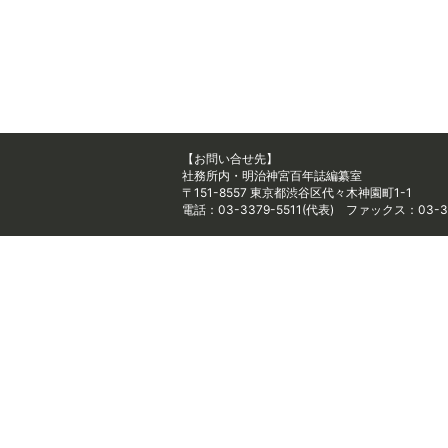
【お問い合せ先】
社務所内・明治神宮百年誌編纂室
〒151-8557 東京都渋谷区代々木神園町1-1
電話：03-3379-5511(代表) ファックス：03-33