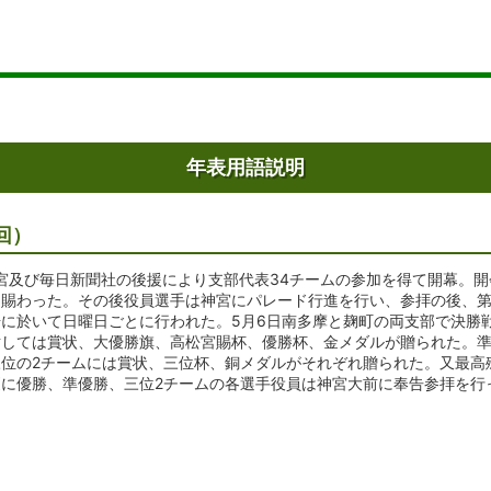
年表用語説明
回）
神宮及び毎日新聞社の後援により支部代表34チームの参加を得て開幕。
を賜わった。その後役員選手は神宮にパレード行進を行い、参拝の後、
に於いて日曜日ごとに行われた。5月6日南多摩と麹町の両支部で決勝戦
対しては賞状、大優勝旗、高松宮賜杯、優勝杯、金メダルが贈られた。
位の2チームには賞状、三位杯、銅メダルがそれぞれ贈られた。又最高
に優勝、準優勝、三位2チームの各選手役員は神宮大前に奉告参拝を行