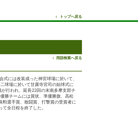
トップへ戻る
用語検索へ戻る
開会式には改装成った神宮球場に於いて、
第二球場に於いて甘露寺宮司の始球式に
が行われ、延長22回の末南多摩支部チ
準優勝チームには賞状、準優勝旗、高松
殊勲選手賞、敢闘賞、打撃賞の受賞者に
って全日程を終了した。