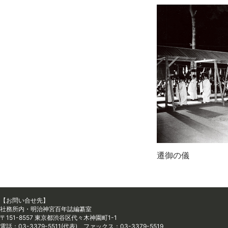
遷御の儀
【お問い合せ先】
社務所内・明治神宮百年誌編纂室
〒151-8557 東京都渋谷区代々木神園町1-1
電話：03-3379-5511(代表) ファックス：03-3379-5519