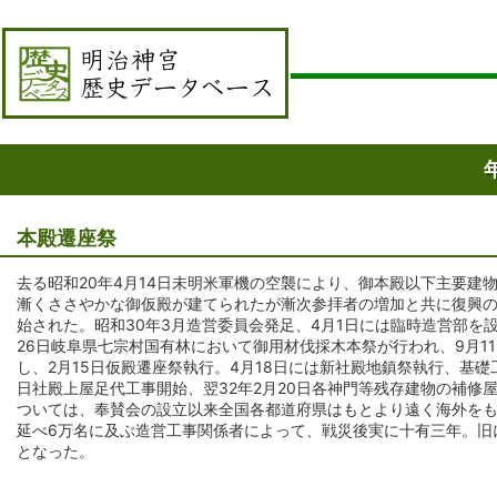
本殿遷座祭
去る昭和20年4月14日未明米軍機の空襲により、御本殿以下主要建
漸くささやかな御仮殿が建てられたが漸次参拝者の増加と共に復興の
始された。昭和30年3月造営委員会発足、4月1日には臨時造営部を
26日岐阜県七宗村国有林において御用材伐採木本祭が行われ、9月1
し、2月15日仮殿遷座祭執行。4月18日には新社殿地鎮祭執行、基礎
日社殿上屋足代工事開始、翌32年2月20日各神門等残存建物の補修
ついては、奉賛会の設立以来全国各都道府県はもとより遠く海外をも
延べ6万名に及ぶ造営工事関係者によって、戦災後実に十有三年。旧
となった。