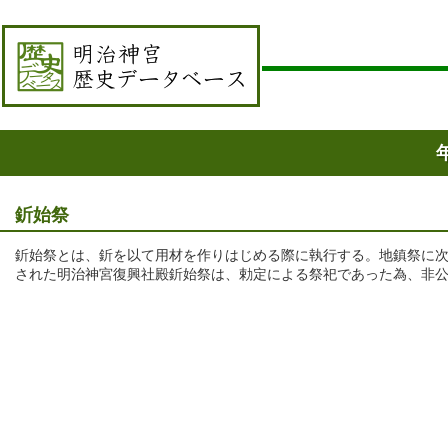
釿始祭
釿始祭とは、釿を以て用材を作りはじめる際に執行する。地鎮祭に次
された明治神宮復興社殿釿始祭は、勅定による祭祀であった為、非