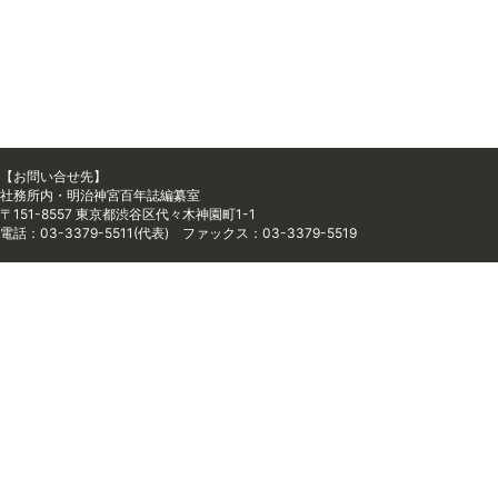
【お問い合せ先】
社務所内・明治神宮百年誌編纂室
〒151-8557 東京都渋谷区代々木神園町1-1
電話：03-3379-5511(代表) ファックス：03-3379-5519