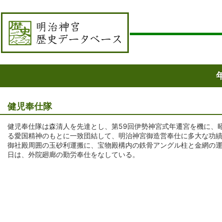
健児奉仕隊
健児奉仕隊は森清人を先達とし、第59回伊勢神宮式年遷宮を機に、昭
る愛国精神のもとに一致団結して、明治神宮御造営奉仕に多大な功績
御社殿周囲の玉砂利運搬に、宝物殿構内の鉄骨アングル柱と金網の運
日は、外院廻廊の勤労奉仕をなしている。