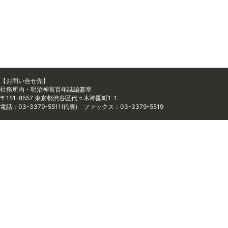
【お問い合せ先】
社務所内・明治神宮百年誌編纂室
〒151-8557 東京都渋谷区代々木神園町1-1
電話：03-3379-5511(代表) ファックス：03-3379-5519