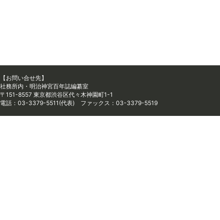
【お問い合せ先】
社務所内・明治神宮百年誌編纂室
〒151-8557 東京都渋谷区代々木神園町1-1
電話：03-3379-5511(代表) ファックス：03-3379-5519