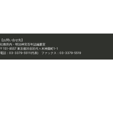
【お問い合せ先】
社務所内・明治神宮百年誌編纂室
〒151-8557 東京都渋谷区代々木神園町1-1
電話：03-3379-5511(代表) ファックス：03-3379-5519