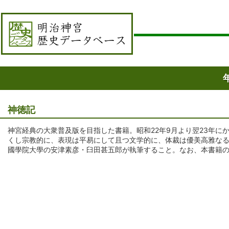
神徳記
神宮経典の大衆普及版を目指した書籍。昭和22年9月より翌23年
くし宗教的に、表現は平易にして且つ文学的に、体裁は優美高雅な
國學院大學の安津素彦・臼田甚五郎が執筆すること。なお、本書籍