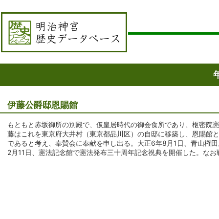
伊藤公爵邸恩賜館
もともと赤坂御所の別殿で、仮皇居時代の御会食所であり、枢密院
藤はこれを東京府大井村（東京都品川区）の自邸に移築し、恩賜館
であると考え、奉賛会に奉献を申し出る。大正6年8月1日、青山権田
2月11日、憲法記念館で憲法発布三十周年記念祝典を開催した。な