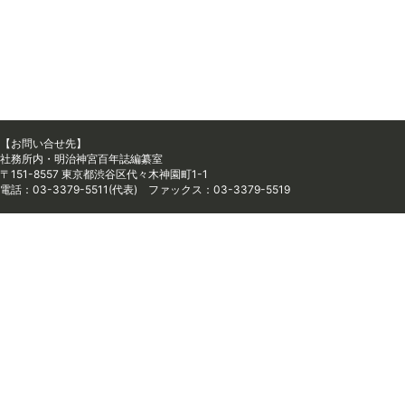
【お問い合せ先】
社務所内・明治神宮百年誌編纂室
〒151-8557 東京都渋谷区代々木神園町1-1
電話：03-3379-5511(代表) ファックス：03-3379-5519