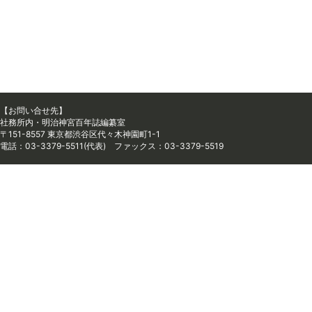
【お問い合せ先】
社務所内・明治神宮百年誌編纂室
〒151-8557 東京都渋谷区代々木神園町1-1
電話：03-3379-5511(代表) ファックス：03-3379-5519