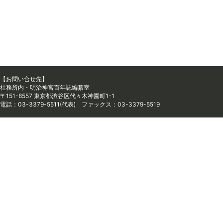
【お問い合せ先】
社務所内・明治神宮百年誌編纂室
〒151-8557 東京都渋谷区代々木神園町1-1
電話：03-3379-5511(代表) ファックス：03-3379-5519