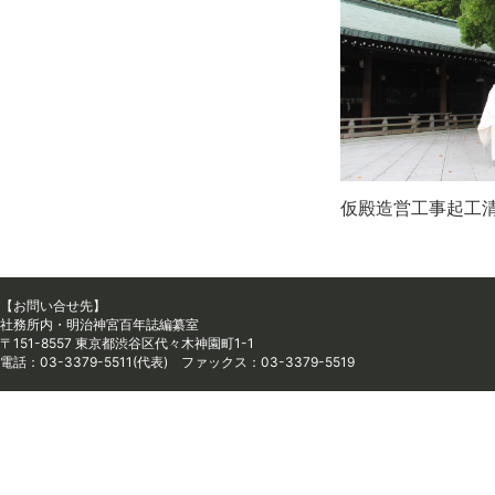
仮殿造営工事起工
【お問い合せ先】
社務所内・明治神宮百年誌編纂室
〒151-8557 東京都渋谷区代々木神園町1-1
電話：03-3379-5511(代表) ファックス：03-3379-5519