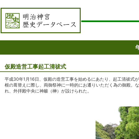
仮殿造営工事起工清祓式
平成30年1月16日、仮殿の造営工事を始めるにあたり、起工清祓式
根の葺替えに際し、両御祭神に一時的にお遷りいただく為の御殿。な
れ、外拝殿中央に神籬（榊）が設けられた。