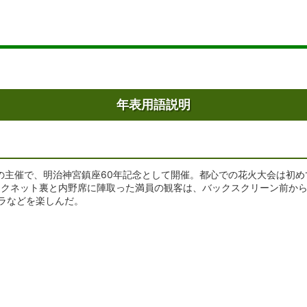
年表用語説明
社の主催で、明治神宮鎮座60年記念として開催。都心での花火大会は初
クネット裏と内野席に陣取った満員の観客は、バックスクリーン前から打
ガラなどを楽しんだ。