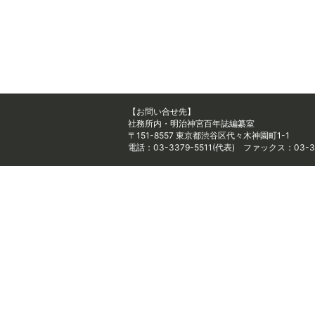
【お問い合せ先】
社務所内・明治神宮百年誌編纂室
〒151-8557 東京都渋谷区代々木神園町1-1
電話：03-3379-5511(代表) ファックス：03-33