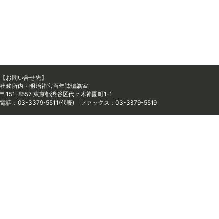
【お問い合せ先】
社務所内・明治神宮百年誌編纂室
〒151-8557 東京都渋谷区代々木神園町1-1
電話：03-3379-5511(代表) ファックス：03-3379-5519