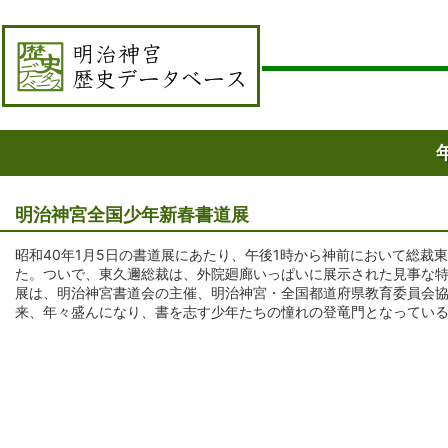
明治神宮全国少年新春書道展
昭和40年1月5日の書道展にあたり、午後1時から神前において総裁
た。ついで、東久邇総裁は、外院廻廊いっぱいに展示された見事な
展は、明治神宮書道会の主催、明治神宮・全国都道府県教育委員会協
来、年々盛んになり、書を志す少年たちの憧れの登竜門となってい