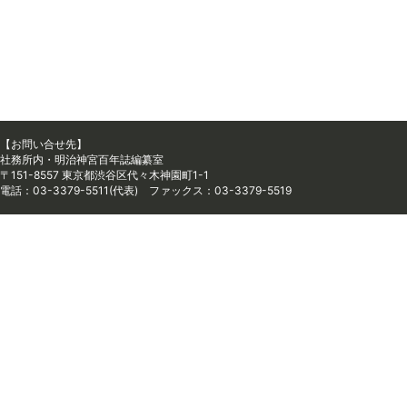
【お問い合せ先】
社務所内・明治神宮百年誌編纂室
〒151-8557 東京都渋谷区代々木神園町1-1
電話：03-3379-5511(代表) ファックス：03-3379-5519